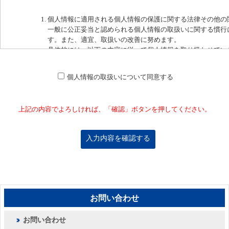
個人情報に適用される個人情報の保護に関する法律その他の
一般に公正妥当と認められる個人情報の取扱いに関する慣行
す。また、適宜、取扱いの改善に努めます。
具体的には、以下の内容に従って個人情報を取り扱わせてい
ご請求の弊社製品に関連する資料や各種データのご提供
一部商品のインターネット販売とアフターサービスのご提供
個人情報の取扱いについて同意する
サプライヤ、人材などの募集
製品・サービスの向上を目的としたアンケート等の実施
個人情報のお取り扱いの利用目的については、当社の
個人情報の保護につ
上記の内容でよろしければ、「確認」ボタンを押してください。
個人情報の保護方針については、当社の
プライバシーポリシー
をご参照く
お問い合わせ
お問い合わせ