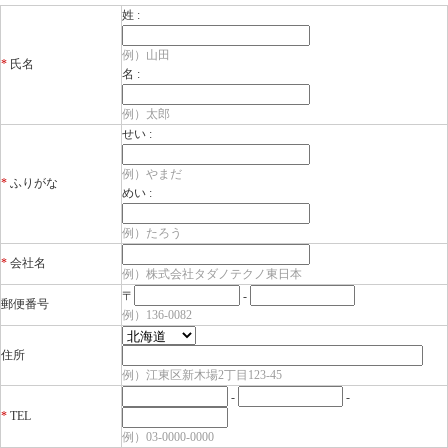
姓 :
例）山田
*
氏名
名 :
例）太郎
せい :
例）やまだ
*
ふりがな
めい :
例）たろう
*
会社名
例）株式会社タダノテクノ東日本
〒
-
郵便番号
例）136-0082
住所
例）江東区新木場2丁目123-45
-
-
*
TEL
例）03-0000-0000