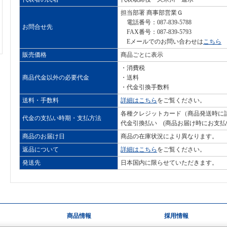
担当部署 商事部営業Ｇ
電話番号：087-839-5788
お問合せ先
FAX番号：087-839-5793
Eメールでのお問い合わせは
こちら
販売価格
商品ごとに表示
・消費税
商品代金以外の必要代金
・送料
・代金引換手数料
送料・手数料
詳細はこちら
をご覧ください。
各種クレジットカード（商品発送時に
代金の支払い時期・支払方法
代金引換払い (商品お届け時にお支払
商品のお届け日
商品の在庫状況により異なります。
返品について
詳細はこちら
をご覧ください。
発送先
日本国内に限らせていただきます。
商品情報
採用情報